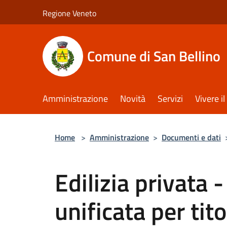
Salta al contenuto principale
Regione Veneto
Comune di San Bellino
Amministrazione
Novità
Servizi
Vivere 
Home
>
Amministrazione
>
Documenti e dati
Edilizia privata 
unificata per titol