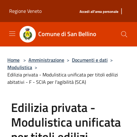
Salta al contenuto principale
|
Regione Veneto
Accedi all'area personale
Comune di San Bellino
Home
>
Amministrazione
>
Documenti e dati
>
Modulistica
>
Edilizia privata - Modulistica unificata per titoli edilizi
abitativi - F - SCIA per l'agibilità (SCA)
Edilizia privata -
Modulistica unificata
per titoli edilizi