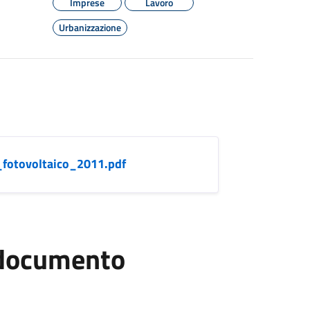
Imprese
Lavoro
Urbanizzazione
_fotovoltaico_2011.pdf
l documento