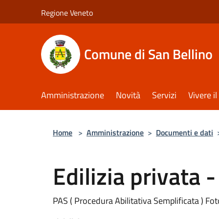
Salta al contenuto principale
Regione Veneto
Comune di San Bellino
Amministrazione
Novità
Servizi
Vivere 
Home
>
Amministrazione
>
Documenti e dati
Edilizia privata 
PAS ( Procedura Abilitativa Semplificata ) Fo