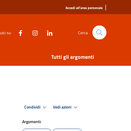
|
Accedi all'area personale
uici su
Cerca
Tutti gli argomenti
Condividi
Vedi azioni
Argomenti: