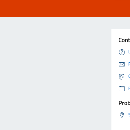
Cont
Prob