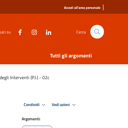
|
Accedi all'area personale
uici su
Cerca
Tutti gli argomenti
degli Interventi (P.I.) - 02c
Condividi
Vedi azioni
Argomenti: