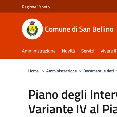
Salta al contenuto principale
Regione Veneto
Comune di San Bellino
Amministrazione
Novità
Servizi
Vivere 
Home
>
Amministrazione
>
Documenti e dati
Piano degli Interv
Variante IV al Pi