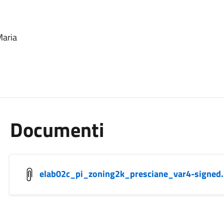
Maria
Documenti
elab02c_pi_zoning2k_presciane_var4-signed.