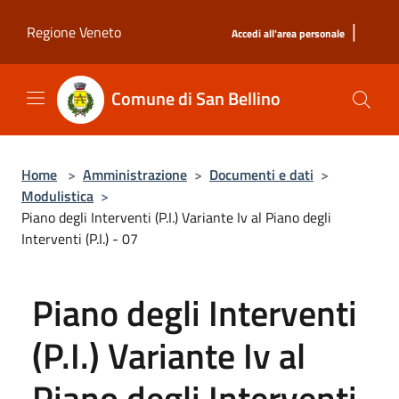
Salta al contenuto principale
|
Regione Veneto
Accedi all'area personale
Comune di San Bellino
Home
>
Amministrazione
>
Documenti e dati
>
Modulistica
>
Piano degli Interventi (P.I.) Variante Iv al Piano degli
Interventi (P.I.) - 07
Piano degli Interventi
(P.I.) Variante Iv al
Piano degli Interventi