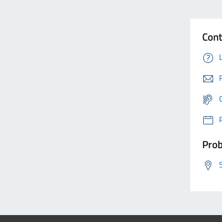
Cont
Prob