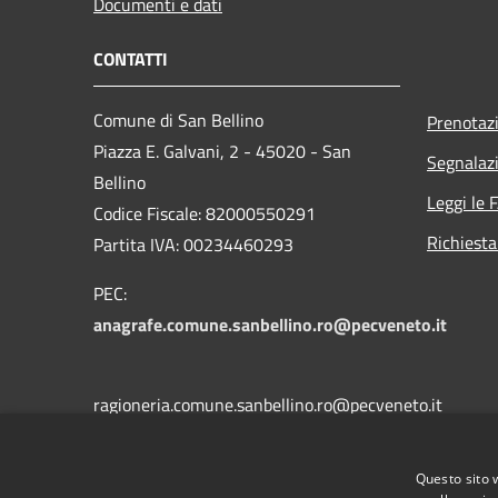
Documenti e dati
CONTATTI
Comune di San Bellino
Prenotaz
Piazza E. Galvani, 2 - 45020 - San
Segnalazi
Bellino
Leggi le 
Codice Fiscale: 82000550291
Richiesta
Partita IVA: 00234460293
PEC:
anagrafe.comune.sanbellino.ro@pecveneto.it
ragioneria.comune.sanbellino.ro@pecveneto.it
Questo sito 
tecnico.comune.sanbellino.ro@pecveneto.it