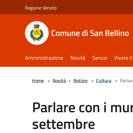
Salta al contenuto principale
Regione Veneto
Comune di San Bellino
Amministrazione
Novità
Servizi
Vivere 
Home
>
Novità
>
Notizie
>
Cultura
>
Parlar
Parlare con i mu
settembre