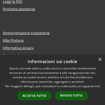
Leggi le FAQ
Richiesta assistenza
Amministrazione trasparente
Albo Pretorio
Informativa privacy
Note legali
×
Informazioni sui cookie
Dichiarazione di accessibilità
Questo sito web utilizza cookie tecnici e assimilati strettamente
necessari al corretto funzionamento e alla navigazione del sito,
nonché un cookie tecnico analitico al solo fine di elaborare
informazioni statistiche, aggregate e anonime.
RSS
Copyright © 2026 • Comune di
Per maggiori dettagli, può consultare la cookie policy al seguente
link
Accessibilità
San Bellino • Powered by
Privacy
Municipium
Accesso
•
RIFIUTA TUTTO
ACCETTA TUTTO
Cookie
redazione