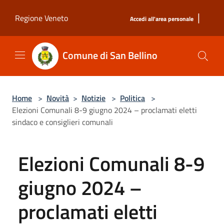
Salta al contenuto principale
|
Regione Veneto
Accedi all'area personale
Comune di San Bellino
Home
>
Novità
>
Notizie
>
Politica
>
Elezioni Comunali 8-9 giugno 2024 – proclamati eletti
sindaco e consiglieri comunali
Elezioni Comunali 8-9
giugno 2024 –
proclamati eletti