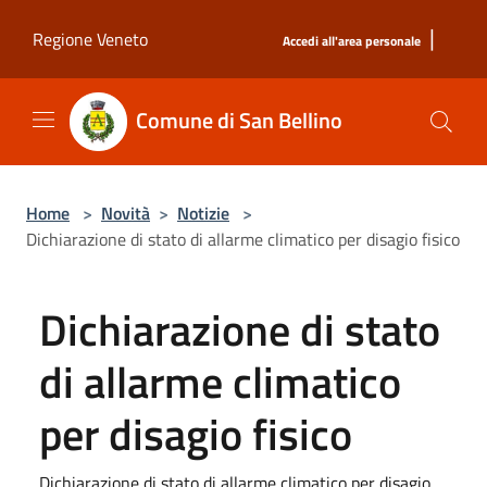
Salta al contenuto principale
|
Regione Veneto
Accedi all'area personale
Comune di San Bellino
Home
>
Novità
>
Notizie
>
Dichiarazione di stato di allarme climatico per disagio fisico
Dichiarazione di stato
di allarme climatico
per disagio fisico
Dichiarazione di stato di allarme climatico per disagio