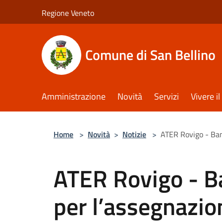
Salta al contenuto principale
Regione Veneto
Comune di San Bellino
Amministrazione
Novità
Servizi
Vivere 
Home
>
Novità
>
Notizie
>
ATER Rovigo - Band
ATER Rovigo - B
per l’assegnazio