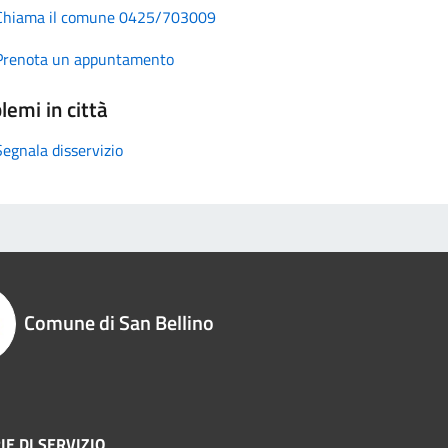
Chiama il comune 0425/703009
Prenota un appuntamento
lemi in città
Segnala disservizio
Comune di San Bellino
IE DI SERVIZIO