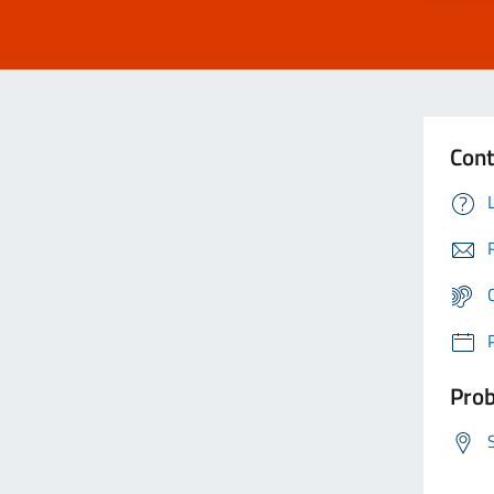
Cont
Prob