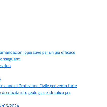
comandazioni operative per un più efficace
i conseguenti
esiduo
6
izione di Protezione Civile per vento forte
i criticità idrogeologica e idraulica per
 24/06/2024