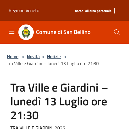
Salta al contenuto principale
|
Regione Veneto
Accedi all'area personale
Comune di San Bellino
Home
>
Novità
>
Notizie
>
Tra Ville e Giardini – lunedì 13 Luglio ore 21:30
Tra Ville e Giardini –
lunedì 13 Luglio ore
21:30
TRA VILLE E GIARDINI 2026