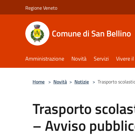
Salta al contenuto principale
Regione Veneto
Comune di San Bellino
Amministrazione
Novità
Servizi
Vivere 
Home
>
Novità
>
Notizie
>
Trasporto scolasti
Trasporto scolast
– Avviso pubblic