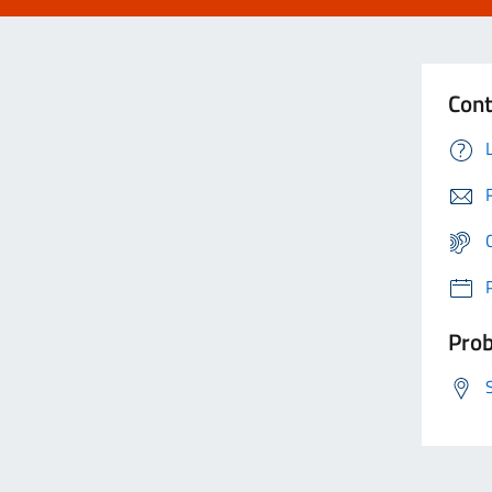
Cont
Prob