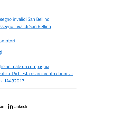
segno invalidi San Bellino
segno invalidi San Bellino
clomotori
i
oglie animale da compagnia
atica. Richiesta risarcimento danni, ai
R n. 14432017
ram
LinkedIn