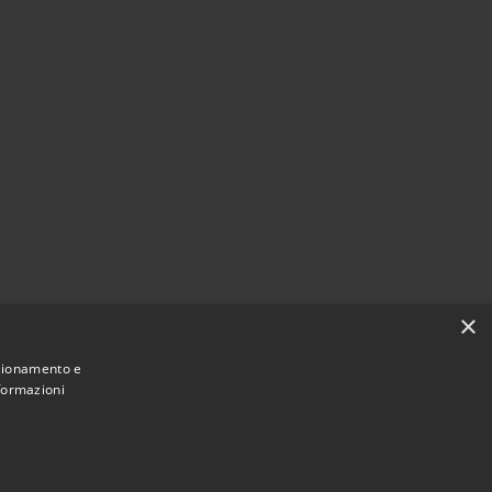
×
nzionamento e
nformazioni