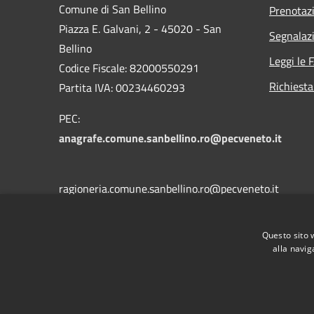
Comune di San Bellino
Prenotaz
Piazza E. Galvani, 2 - 45020 - San
Segnalazi
Bellino
Leggi le 
Codice Fiscale: 82000550291
Richiesta
Partita IVA: 00234460293
PEC:
anagrafe.comune.sanbellino.ro@pecveneto.it
ragioneria.comune.sanbellino.ro@pecveneto.it
Questo sito 
tecnico.comune.sanbellino.ro@pecveneto.it
alla navig
Centralino Unico: 0425703009