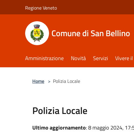
Salta al contenuto principale
Regione Veneto
Comune di San Bellino
Amministrazione
Novità
Servizi
Vivere 
Home
>
Polizia Locale
Polizia Locale
Ultimo aggiornamento
: 8 maggio 2024, 17: