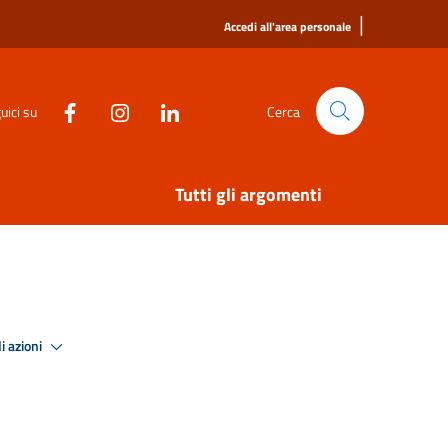
|
Accedi all'area personale
uici su
Cerca
Tutti gli argomenti
i azioni