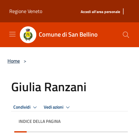
Salta al contenuto principale
|
Regione Veneto
Accedi all'area personale
Comune di San Bellino
Home
>
Giulia Ranzani
Condividi
Vedi azioni
INDICE DELLA PAGINA