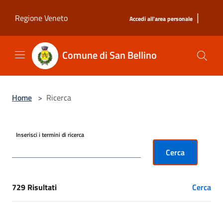
Salta al contenuto principale
|
Regione Veneto
Accedi all'area personale
Comune di San Bellino
Home
>
Ricerca
Inserisci i termini di ricerca
Cerca
729 Risultati
Cerca
[results] Risultati