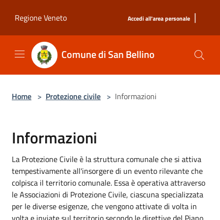
Salta al contenuto principale
|
Regione Veneto
Accedi all'area personale
Comune di San Bellino
Home
>
Protezione civile
>
Informazioni
Informazioni
La Protezione Civile è la struttura comunale che si attiva
tempestivamente all'insorgere di un evento rilevante che
colpisca il territorio comunale. Essa è operativa attraverso
le Associazioni di Protezione Civile, ciascuna specializzata
per le diverse esigenze, che vengono attivate di volta in
volta e inviate sul territorio secondo le direttive del Piano