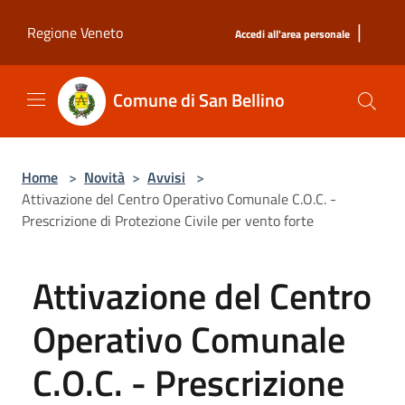
Salta al contenuto principale
|
Regione Veneto
Accedi all'area personale
Comune di San Bellino
Home
>
Novità
>
Avvisi
>
Attivazione del Centro Operativo Comunale C.O.C. -
Prescrizione di Protezione Civile per vento forte
Attivazione del Centro
Operativo Comunale
C.O.C. - Prescrizione