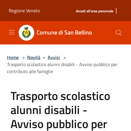
Salta al contenuto principale
|
Regione Veneto
Accedi all'area personale
Comune di San Bellino
Home
>
Novità
>
Avvisi
>
Trasporto scolastico alunni disabili - Avviso pubblico per
contributo alle famiglie
Trasporto scolastico
alunni disabili -
Avviso pubblico per