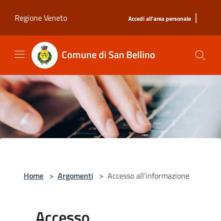
Salta al contenuto principale
|
Regione Veneto
Accedi all'area personale
Comune di San Bellino
Home
>
Argomenti
>
Accesso all'informazione
Accesso