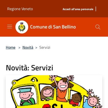
Salta al contenuto principale
|
Regione Veneto
Accedi all'area personale
Comune di San Bellino
Home
>
Novità
>
Servizi
Novità: Servizi