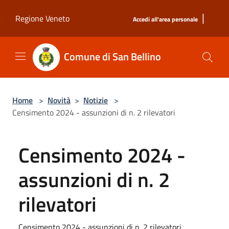
Salta al contenuto principale
|
Regione Veneto
Accedi all'area personale
Comune di San Bellino
Home
>
Novità
>
Notizie
>
Censimento 2024 - assunzioni di n. 2 rilevatori
Censimento 2024 -
assunzioni di n. 2
rilevatori
Censimento 2024 - assunzioni di n. 2 rilevatori