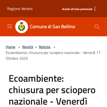
Salta al contenuto principale
|
Regione Veneto
Accedi all'area personale
Comune di San Bellino
Home
>
Novità
>
Notizie
>
Ecoambiente: chiusura per sciopero nazionale - Venerdì 17
Ottobre 2025
Ecoambiente:
chiusura per sciopero
nazionale - Venerdì