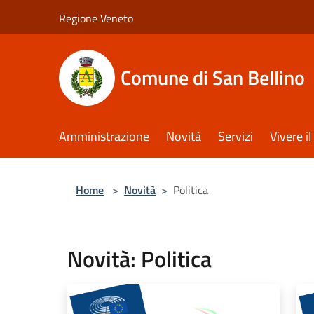
Salta al contenuto principale
Regione Veneto
Comune di San Bellino
Amministrazione
Novità
Servizi
Vivere 
Home
>
Novità
>
Politica
Novità: Politica