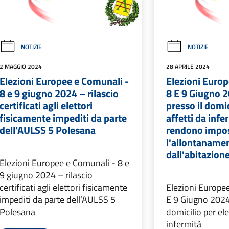
NOTIZIE
NOTIZIE
2 MAGGIO 2024
28 APRILE 2024
Elezioni Europee e Comunali -
Elezioni Europ
8 e 9 giugno 2024 – rilascio
8 E 9 Giugno 2
certificati agli elettori
presso il domic
fisicamente impediti da parte
affetti da infe
dell’AULSS 5 Polesana
rendono impos
l'allontaname
dall'abitazion
Elezioni Europee e Comunali - 8 e
9 giugno 2024 – rilascio
certificati agli elettori fisicamente
Elezioni Europe
impediti da parte dell’AULSS 5
E 9 Giugno 2024 
Polesana
domicilio per ele
infermità