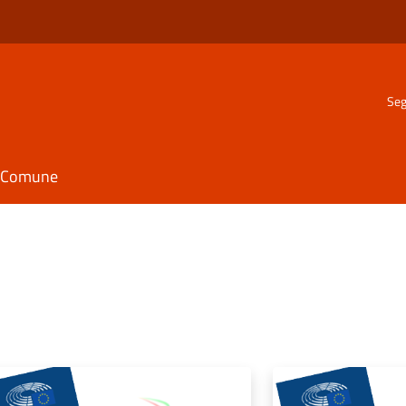
Seg
il Comune