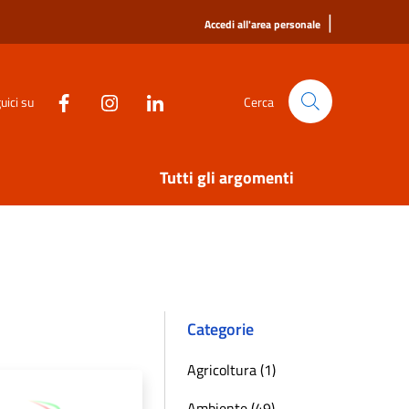
|
Accedi all'area personale
uici su
Cerca
Tutti gli argomenti
Categorie
Agricoltura (1)
Ambiente (49)