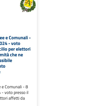
ee e Comunali -
024 - voto
ilio per elettori
rmità che ne
sibile
nto
e
e e Comunali - 8
- voto presso il
ttori affetti da