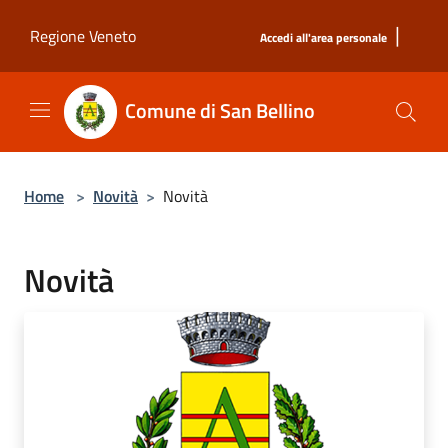
Salta al contenuto principale
|
Regione Veneto
Accedi all'area personale
Comune di San Bellino
Home
>
Novità
>
Novità
Novità